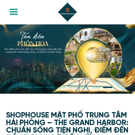
TỔNG QUAN
VỊ TRÍ
TIỆN ÍCH
MẶT BẰNG
HÌNH ẢNH
TIN TỨC
0964 655 560
SHOPHOUSE MẶT PHỐ TRUNG TÂM
HẢI PHÒNG – THE GRAND HARBOR:
CHUẨN SỐNG TIỆN NGHI, ĐIỂM ĐẾN