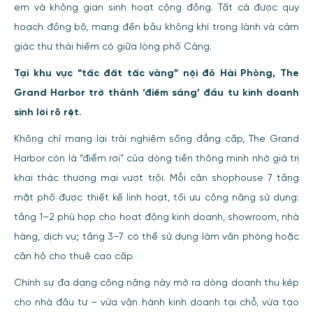
em và không gian sinh hoạt cộng đồng. Tất cả được quy
hoạch đồng bộ, mang đến bầu không khí trong lành và cảm
giác thư thái hiếm có giữa lòng phố Cảng.
Tại khu vực “tấc đất tấc vàng” nội đô Hải Phòng, The
Grand Harbor trở thành ‘điểm sáng’ đầu tư kinh doanh
sinh lời rõ rệt.
Không chỉ mang lại trải nghiệm sống đẳng cấp, The Grand
Harbor còn là “điểm rơi” của dòng tiền thông minh nhờ giá trị
khai thác thương mại vượt trội. Mỗi căn shophouse 7 tầng
mặt phố được thiết kế linh hoạt, tối ưu công năng sử dụng:
tầng 1–2 phù hợp cho hoạt động kinh doanh, showroom, nhà
hàng, dịch vụ; tầng 3–7 có thể sử dụng làm văn phòng hoặc
căn hộ cho thuê cao cấp.
Chính sự đa dạng công năng này mở ra dòng doanh thu kép
cho nhà đầu tư – vừa vận hành kinh doanh tại chỗ, vừa tạo