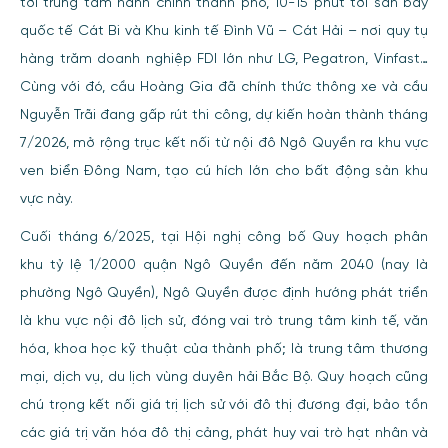
tới trung tâm hành chính thành phố, 10-15 phút tới sân bay
quốc tế Cát Bi và Khu kinh tế Đình Vũ – Cát Hải – nơi quy tụ
hàng trăm doanh nghiệp FDI lớn như LG, Pegatron, Vinfast…
Cùng với đó, cầu Hoàng Gia đã chính thức thông xe và cầu
Nguyễn Trãi đang gấp rút thi công, dự kiến hoàn thành tháng
7/2026, mở rộng trục kết nối từ nội đô Ngô Quyền ra khu vực
ven biển Đông Nam, tạo cú hích lớn cho bất động sản khu
vực này.
Cuối tháng 6/2025, tại Hội nghị công bố Quy hoạch phân
khu tỷ lệ 1/2000 quận Ngô Quyền đến năm 2040 (nay là
phường Ngô Quyền), Ngô Quyền được định hướng phát triển
là khu vực nội đô lịch sử, đóng vai trò trung tâm kinh tế, văn
hóa, khoa học kỹ thuật của thành phố; là trung tâm thương
mại, dịch vụ, du lịch vùng duyên hải Bắc Bộ. Quy hoạch cũng
chú trọng kết nối giá trị lịch sử với đô thị đương đại, bảo tồn
các giá trị văn hóa đô thị cảng, phát huy vai trò hạt nhân và