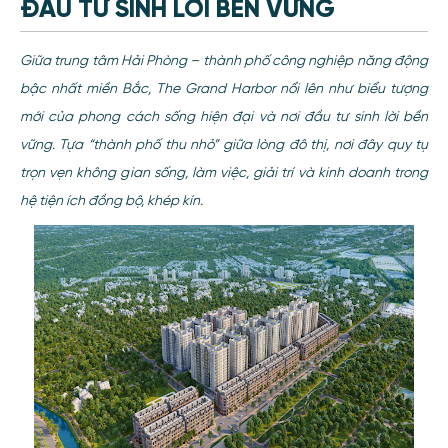
ĐẦU TƯ SINH LỜI BỀN VỮNG
Giữa trung tâm Hải Phòng – thành phố công nghiệp năng động
bậc nhất miền Bắc, The Grand Harbor nổi lên như biểu tượng
mới của phong cách sống hiện đại và nơi đầu tư sinh lời bền
vững. Tựa “thành phố thu nhỏ” giữa lòng đô thị, nơi đây quy tụ
trọn vẹn không gian sống, làm việc, giải trí và kinh doanh trong
hệ tiện ích đồng bộ, khép kín.