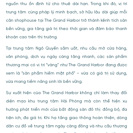
nguồn thu ổn định từ cho thuê dài hạn. Trong khi đó, vị trí
trung tâm cùng pháp lý minh bạch, sở hữu lâu dài giúp mỗi
căn shophouse tại The Grand Harbor trở thành kênh tích sản
bền vững, gia tăng giá trị theo thời gian và đảm bảo thanh
khoản cao trên thị trường.
Tại trung tâm Ngô Quyền sầm uất, nhu cầu mở cửa hàng,
văn phòng, dịch vụ ngày càng tăng nhanh, các sản phẩm
thương mại có vị trí “vàng” như The Grand Harbor đang được
xem là “sản phẩm hiếm mặt phố” – vừa có giá trị sử dụng,
vừa mang tiềm năng sinh lời bền vững.
Sự xuất hiện của The Grand Harbor không chỉ làm thay đổi
diện mạo khu trung tâm Hải Phòng mà còn thể hiện xu
hướng phát triển mới của bất động sản đô thị: đồng bộ, đa
tiện ích, đa giá trị. Khi hạ tầng giao thông hoàn thiện, dòng
dân cư đổ về trung tâm ngày càng đông và nhu cầu thương