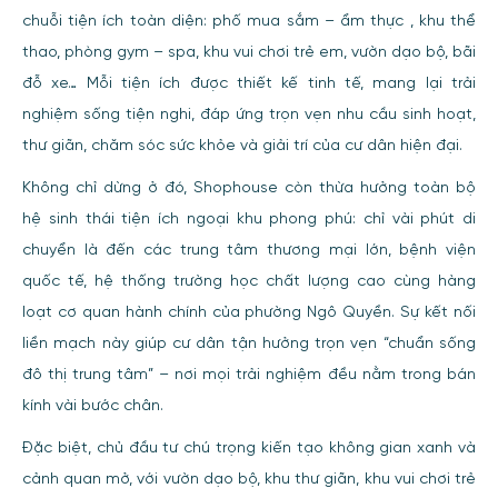
chuỗi tiện ích toàn diện: phố mua sắm – ẩm thực , khu thể
thao, phòng gym – spa, khu vui chơi trẻ em, vườn dạo bộ, bãi
đỗ xe… Mỗi tiện ích được thiết kế tinh tế, mang lại trải
nghiệm sống tiện nghi, đáp ứng trọn vẹn nhu cầu sinh hoạt,
thư giãn, chăm sóc sức khỏe và giải trí của cư dân hiện đại.
Không chỉ dừng ở đó, Shophouse còn thừa hưởng toàn bộ
hệ sinh thái tiện ích ngoại khu phong phú: chỉ vài phút di
chuyển là đến các trung tâm thương mại lớn, bệnh viện
quốc tế, hệ thống trường học chất lượng cao cùng hàng
loạt cơ quan hành chính của phường Ngô Quyền. Sự kết nối
liền mạch này giúp cư dân tận hưởng trọn vẹn “chuẩn sống
đô thị trung tâm” – nơi mọi trải nghiệm đều nằm trong bán
kính vài bước chân.
Đặc biệt, chủ đầu tư chú trọng kiến tạo không gian xanh và
cảnh quan mở, với vườn dạo bộ, khu thư giãn, khu vui chơi trẻ